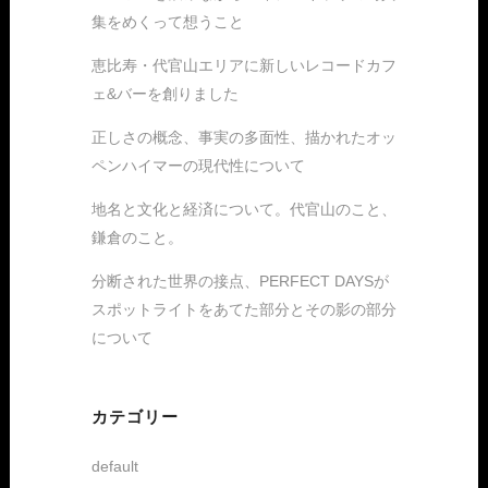
集をめくって想うこと
恵比寿・代官山エリアに新しいレコードカフ
ェ&バーを創りました
正しさの概念、事実の多面性、描かれたオッ
ペンハイマーの現代性について
地名と文化と経済について。代官山のこと、
鎌倉のこと。
分断された世界の接点、PERFECT DAYSが
スポットライトをあてた部分とその影の部分
について
カテゴリー
default