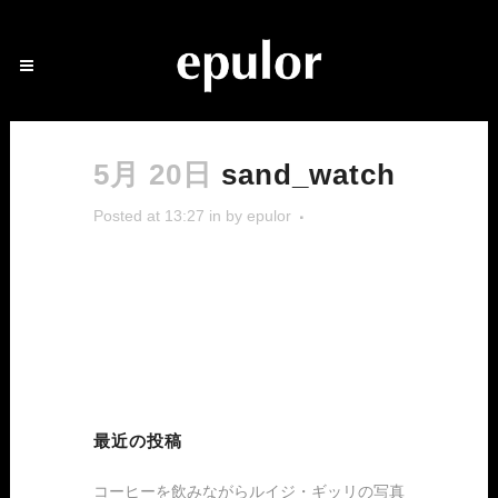
5月 20日
sand_watch
Posted at 13:27
in
by
epulor
最近の投稿
コーヒーを飲みながらルイジ・ギッリの写真