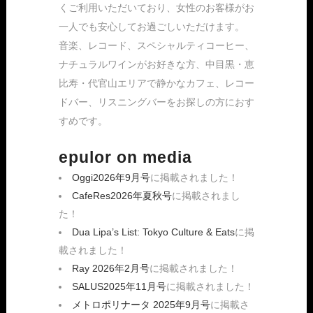
くご利用いただいており、女性のお客様がお
一人でも安心してお過ごしいただけます。
音楽、レコード、スペシャルティコーヒー、
ナチュラルワインがお好きな方、中目黒・恵
比寿・代官山エリアで静かなカフェ、レコー
ドバー、リスニングバーをお探しの方におす
すめです。
epulor on media
Oggi2026年9月号
に掲載されました！
CafeRes2026年夏秋号
に掲載されまし
た！
Dua Lipa’s List: Tokyo Culture & Eats
に掲
載されました！
Ray 2026年2月号
に掲載されました！
SALUS2025年11月号
に掲載されました！
メトロポリナータ 2025年9月号
に掲載さ