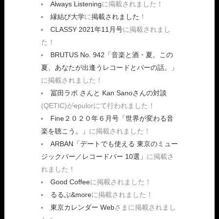
Always Listening
に掲載されました！
縁結び大学
に
掲載されました
！
CLASSY 2021年11月号
に掲載されまし
た
！
BRUTUS No. 942「音楽と酒・夏。この
夏、あなたが出逢うレコードとバーの話。」
に掲載されました！
冨田ラボ さんと Kan Sanoさんの対談
(QETIC)がepulorにて行われました！
Fine２０２０年６月号「世界が変わる音
楽を聴こう。」
に掲載されました！
ARBAN「デートでも使える 東京のミュー
ジックバー／レコードバー 10選」
に掲載さ
れました！
Good Coffee
に掲載されました！
るるぶ&more
に掲載されました！
東京カレンダー Web
さまに掲載されまし