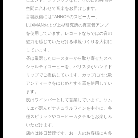
空間に合わせて音楽をお届けします。
音響設備にはTANNOYのスピーカー、
LUXMANおよび上杉研究所の真空管アンプ
を使用しています。レコードならではの音の
魅力を感じていただける環境づくりを大切に
しています。
昼は厳選したロースターから取り寄せたスペ
シャルティコーヒーを、バリスタがハンドド
リップでご提供しています。カップには北欧
アンティークをはじめとする器を使用してい
ます。
夜はワインバーとして営業しています。ソム
リエが選んだナチュラルワインを中心に、各
種スピリッツやコーヒーカクテルもお楽しみ
いただけます。
店内は終日禁煙です。お一人のお客様にも多