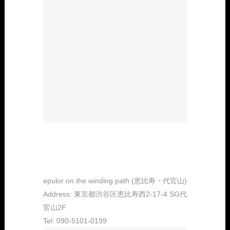
epulor on the winding path (恵比寿・代官山)
Address: 東京都渋谷区恵比寿西2-17-4 SG代
官山2F
Tel: 090-5101-0199