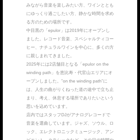
みながら音楽を楽しみたい方、ワインととも
にゆっくり過ごしたい方、静かな時間を求め
る方のための場所です。
中目黒の「epulor」は2019年にオープンし
ました。レコード音楽、スペシャルティコー
ヒー、ナチュラルワインを中心に、多くの方
に親しまれてきました。
2025年には2店舗目となる「epulor on the
winding path」を恵比寿・代官山エリアにオ
ープンしました。”on the winding path”に
は、人生の曲がりくねった道の途中で立ち止
まり、考え、休息する場所でありたいという
思いを込めています。
店内ではスタッフDJがアナログレコードで
音楽を選曲しています。ジャズ、ソウル、ロ
ック、エレクトロニックミュージック、アン
ビエント、クラシックなど、その日の時間や