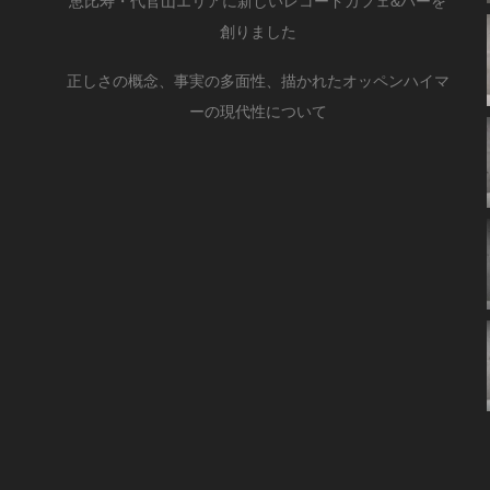
恵比寿・代官山エリアに新しいレコードカフェ&バーを
創りました
正しさの概念、事実の多面性、描かれたオッペンハイマ
ーの現代性について