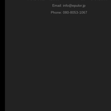
Email: info@epulor.jp
Phone: 080-8053-1067