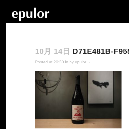
10月 14日
D71E481B-F955
Posted at 20:50
in
by
epulor