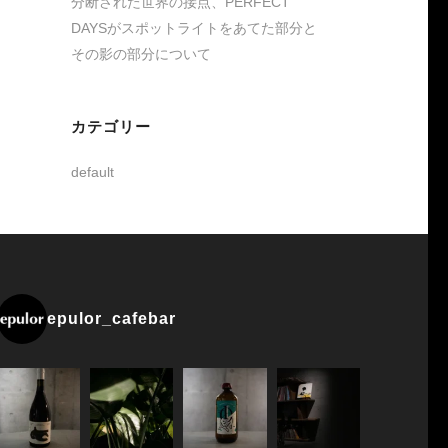
分断された世界の接点、PERFECT
DAYSがスポットライトをあてた部分と
その影の部分について
カテゴリー
default
epulor_cafebar