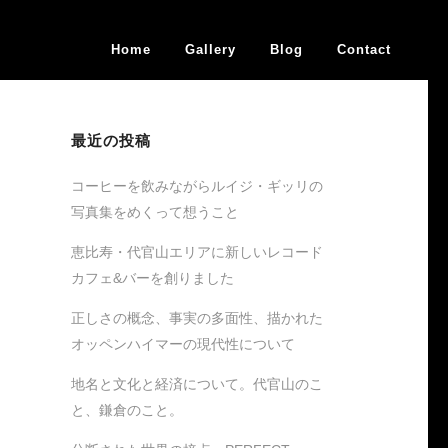
Home
Gallery
Blog
Contact
最近の投稿
コーヒーを飲みながらルイジ・ギッリの
写真集をめくって想うこと
恵比寿・代官山エリアに新しいレコード
カフェ&バーを創りました
正しさの概念、事実の多面性、描かれた
オッペンハイマーの現代性について
地名と文化と経済について。代官山のこ
と、鎌倉のこと。