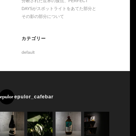
分断された世界の接点、PERFECT
DAYSがスポットライトをあてた部分と
その影の部分について
カテゴリー
default
epulor_cafebar