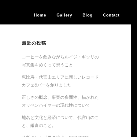
Home
Gallery
Blog
Contact
最近の投稿
コーヒーを飲みながらルイジ・ギッリの
写真集をめくって想うこと
恵比寿・代官山エリアに新しいレコード
カフェ&バーを創りました
正しさの概念、事実の多面性、描かれた
オッペンハイマーの現代性について
地名と文化と経済について。代官山のこ
と、鎌倉のこと。