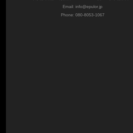
Email: info@epulor.jp
Phone: 080-8053-1067