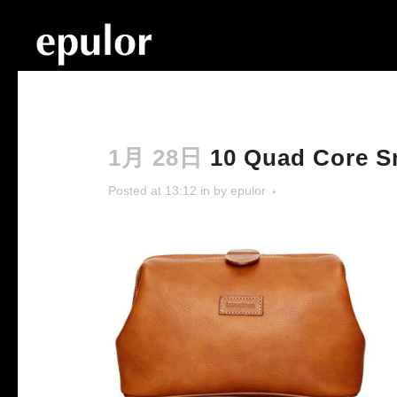
1月 28日
10 Quad Core S
Posted at 13:12
in
by
epulor