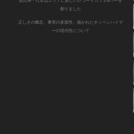
恵比寿・代官山エリアに新しいレコードカフェ&バーを
創りました
正しさの概念、事実の多面性、描かれたオッペンハイマ
ーの現代性について