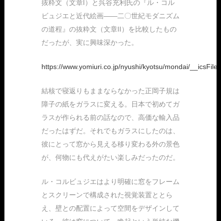
抜粋文（文章I）と呉谷充利氏の『ル・コル
ビュジエと近代絵画――二〇世紀モダニズム
の道程』の抜粋文（文章II）を比較したもの
だったが、実に興味深かった。
https://www.yomiuri.co.jp/nyushi/kyotsu/mondai/__icsFile
結核で寝返りもままならなかった正岡子規は
障子の紙をガラスに変える。日本で初めてガ
ラスが作られる前の話なので、高価な輸入品
だったはずだ。それでもガラスにしたのは、
彼にとって窓から見える移り変わる外の景色
が、何物にも代えがたい楽しみだったのだ。
ル・コルビュジエはより明確に窓をフレーム
とスクリーンで構成された視覚装置ととら
え、壁との配置によって空間をデザインして