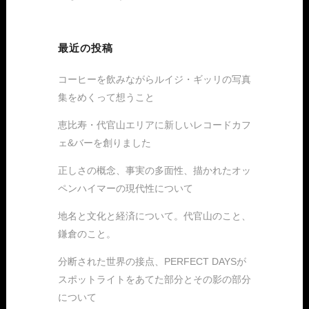
最近の投稿
コーヒーを飲みながらルイジ・ギッリの写真
集をめくって想うこと
恵比寿・代官山エリアに新しいレコードカフ
ェ&バーを創りました
正しさの概念、事実の多面性、描かれたオッ
ペンハイマーの現代性について
地名と文化と経済について。代官山のこと、
鎌倉のこと。
分断された世界の接点、PERFECT DAYSが
スポットライトをあてた部分とその影の部分
について