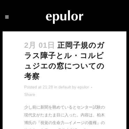
2月 01日
正岡子規のガ
ラス障子とル・コルビ
ュジエの窓についての
考察
Posted at 21:28
in
default
by
epulor
Share
少し前に新聞を眺めているとセンター試験の
現代文がたまたま目に入った。内容は、柏木
博氏の『視覚の生命力―イメージの復権』の