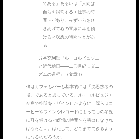
である」あるいは「人間は
自らを消耗する＜仕事の時
間＞があり、みずからをひ
きあげて心の琴線に耳を傾
ける＜瞑想の時間＞とがあ
る」
呉谷充利氏『ル・コルビュジエ
と近代絵画――二〇世紀モダニ
ズムの道程』（文章II）
僕はカフェもバーも基本的には「沈思黙考の
場」であると思っている。ル・コルビュジエ
が窓で空間をデザインしたように、僕らはコ
ーヒーやワインやレコードによって心の琴線
に耳を傾ける＜瞑想の時間＞を演出しなけれ
ばならない。はたして、どこまでできるよう
になるのだろうか。