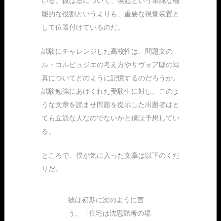
いる。彼は窓について、喚起という単純な機
能的な役割というよりも、重要な視覚装置と
して位置付けているのだ。
試験にチャレンジした高校性は、問題文の
ル・コルビュジエの考え方やサヴォア邸の写
真についてどのように記憶するのだろうか。
試験勉強にあけくれた受験生に対し、このよ
うな文章を読ませ問題を提示した出題者はと
ても立派な人なのでないかと僕は予想してい
る。
ところで、僕が気に入った文章は以下のくだ
りだ。
彼は初期に次のように言
う。「住宅は沈思黙考の場