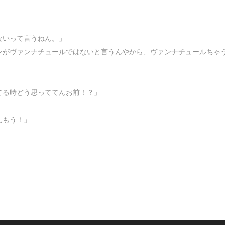
ないって言うねん。」
ンがヴァンナチュールではないと言うんやから、ヴァンナチュールちゃ
てる時どう思っててんお前！？」
んもう！」