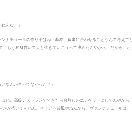
うねんな。」
ァンナチュールの作り手はね、基本、食事に合わせることなんて考えて
て、もう独身貫いて犬と生きていこうって決めたんやから。だから、た
っとなんか言ってなかった？」
ルはね、高級レストランでてきたら台無しのエチケットにしてんやから
らかが描いてんねん。そういう芸風やねんから、ヴァンナチュールは。