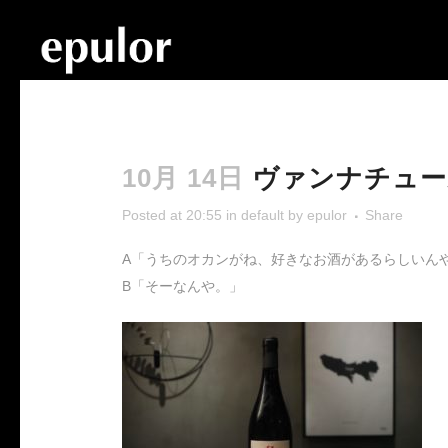
10月 14日
ヴァンナチュー
Posted at 20:55
in
default
by
epulor
Share
A「うちのオカンがね、好きなお酒があるらしいん
B「そーなんや。」