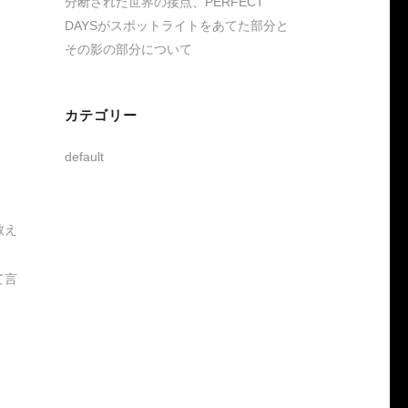
分断された世界の接点、PERFECT
DAYSがスポットライトをあてた部分と
その影の部分について
カテゴリー
default
教え
て言