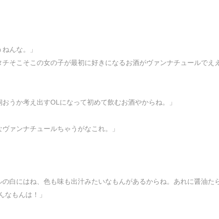
」
うねんな。」
タチそこそこの女の子が最初に好きになるお酒がヴァンナチュールでえ
飼おうか考え出すOLになって初めて飲むお酒やからね。」
なヴァンナチュールちゃうがなこれ。」
ルの白にはね、色も味も出汁みたいなもんがあるからね。あれに醤油た
んなもんは！」