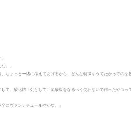
？」
んな。」
酒、ちょっと一緒に考えてあげるから、どんな特徴ゆうてたかってのを
にして、酸化防止剤として亜硫酸塩をなるべく使わないで作ったやつっ
完全にヴァンナチュールやがな。」