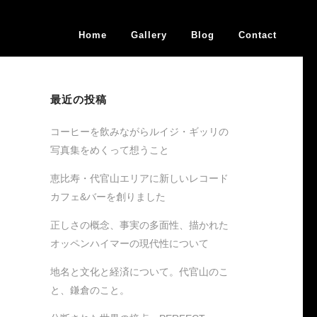
Home
Gallery
Blog
Contact
最近の投稿
コーヒーを飲みながらルイジ・ギッリの
写真集をめくって想うこと
恵比寿・代官山エリアに新しいレコード
カフェ&バーを創りました
正しさの概念、事実の多面性、描かれた
オッペンハイマーの現代性について
地名と文化と経済について。代官山のこ
と、鎌倉のこと。