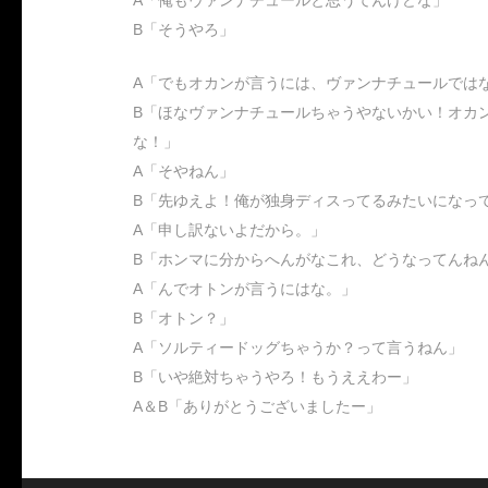
A「俺もヴァンナチュールと思うてんけどな」
B「そうやろ」
A「でもオカンが言うには、ヴァンナチュールでは
B「ほなヴァンナチュールちゃうやないかい！オカ
な！」
A「そやねん」
B「先ゆえよ！俺が独身ディスってるみたいになっ
A「申し訳ないよだから。」
B「ホンマに分からへんがなこれ、どうなってんね
A「んでオトンが言うにはな。」
B「オトン？」
A「ソルティードッグちゃうか？って言うねん」
B「いや絶対ちゃうやろ！もうええわー」
A＆B「ありがとうございましたー」