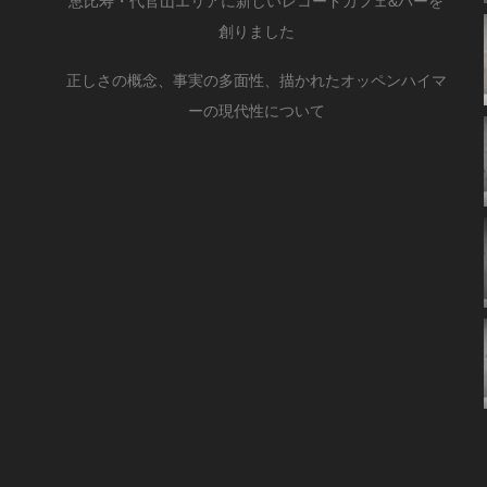
恵比寿・代官山エリアに新しいレコードカフェ&バーを
創りました
正しさの概念、事実の多面性、描かれたオッペンハイマ
ーの現代性について