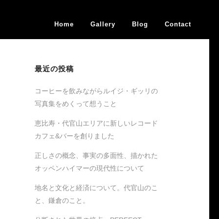
Home
Gallery
Blog
Contact
最近の投稿
コーヒーを飲みながらルイジ・ギッリの
写真集をめくって想うこと
恵比寿・代官山エリアに新しいレコード
カフェ&バーを創りました
正しさの概念、事実の多面性、描かれた
オッペンハイマーの現代性について
地名と文化と経済について。代官山のこ
と、鎌倉のこと。