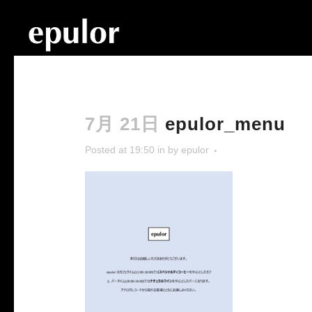
7月 21日
epulor_menu
Posted at 19:50
in
by
epulor