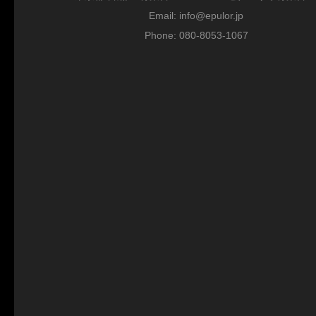
Email: info@epulor.jp
Phone: 080-8053-1067