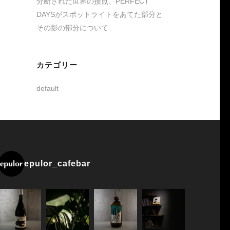
分断された世界の接点、PERFECT
DAYSがスポットライトをあてた部分と
その影の部分について
カテゴリー
default
epulor_cafebar