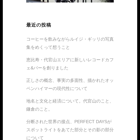
最近の投稿
コーヒーを飲みながらルイジ・ギッリの写真
集をめくって想うこと
恵比寿・代官山エリアに新しいレコードカフ
ェ&バーを創りました
正しさの概念、事実の多面性、描かれたオッ
ペンハイマーの現代性について
地名と文化と経済について。代官山のこと、
鎌倉のこと。
分断された世界の接点、PERFECT DAYSが
スポットライトをあてた部分とその影の部分
について