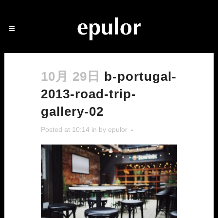
10月 29日
b-portugal-
2013-road-trip-
gallery-02
Posted at 10:14
in
by
epulor