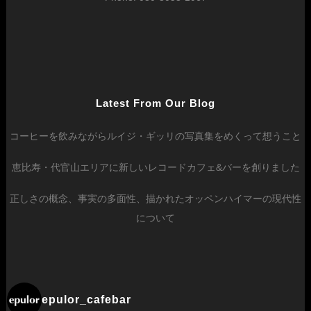
Latest From Our Blog
コーヒーを飲みながらルイジ・ギッリの写真集をめくって想うこと
恵比寿・代官山エリアに新しいレコードカフェ&バーを創りました
正しさの概念、事実の多面性、描かれたオッペンハイマーの現代性
について
epulor_cafebar