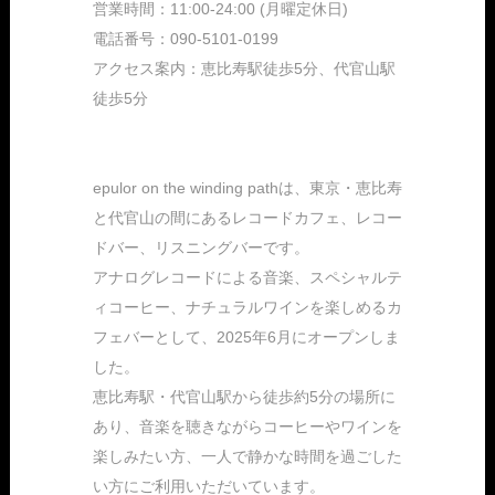
営業時間：11:00-24:00 (月曜定休日)
電話番号：090-5101-0199
アクセス案内：恵比寿駅徒歩5分、代官山駅
徒歩5分
epulor on the winding pathは、東京・恵比寿
と代官山の間にあるレコードカフェ、レコー
ドバー、リスニングバーです。
アナログレコードによる音楽、スペシャルテ
ィコーヒー、ナチュラルワインを楽しめるカ
フェバーとして、2025年6月にオープンしま
した。
恵比寿駅・代官山駅から徒歩約5分の場所に
あり、音楽を聴きながらコーヒーやワインを
楽しみたい方、一人で静かな時間を過ごした
い方にご利用いただいています。