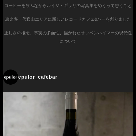
コーヒーを飲みながらルイジ・ギッリの写真集をめくって想うこと
恵比寿・代官山エリアに新しいレコードカフェ&バーを創りました
正しさの概念、事実の多面性、描かれたオッペンハイマーの現代性
について
epulor_cafebar