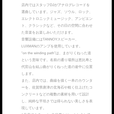
店内ではスタッフDJがアナログレコードを
選曲しています。ジャズ、ソウル、ロック、
エレクトロニックミュージック、アンビエン
ト、クラシックなど、その日の空間に合わせ
た音楽をお楽しみいただけます。
音響設備にはTANNOYスピーカー、
LUXMANのアンプを使用しています。
“on the winding path”は、まがりくねった道
という意味です。名前の通り場所は恵比寿と
代官山を結ぶ曲がりくねった道の途中に位置
します。
また、店内では、曲線を描く一本のカウンタ
ーを、佐賀県唐津の玄海石や粗く仕上げたコ
ンクリートなどの複数の素材を用いて設計
し、純粋な平坦さでは得られない美しさを表
現しています。